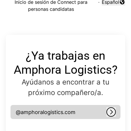
Inicio de sesión de Connect para
·
Español
Cambiar idi
personas candidatas
¿Ya trabajas en
Amphora Logistics?
Ayúdanos a encontrar a tu
próximo compañero/a.
@amphoralogistics.com
Iniciar 