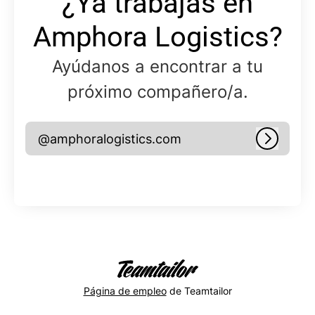
¿Ya trabajas en
Amphora Logistics?
Ayúdanos a encontrar a tu
próximo compañero/a.
@amphoralogistics.com
Iniciar 
Página de empleo
de Teamtailor