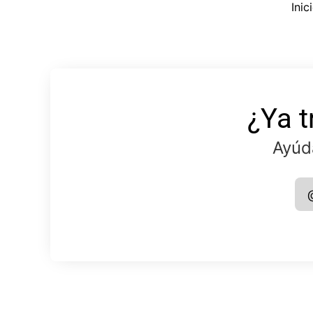
Ini
¿Ya t
Ayúd