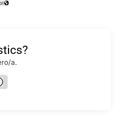
ol
ar idioma
stics?
ro/a.
Iniciar sesión